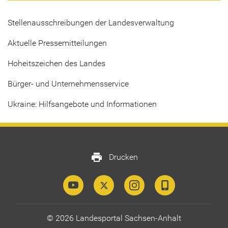
Stellenausschreibungen der Landesverwaltung
Aktuelle Pressemitteilungen
Hoheitszeichen des Landes
Bürger- und Unternehmensservice
Ukraine: Hilfsangebote und Informationen
print
Drucken
© 2026 Landesportal Sachsen-Anhalt