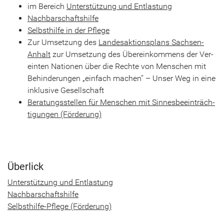
im Be­reich
Un­ter­stüt­zung und Ent­las­tung
Nach­bar­schafts­hil­fe
Selbst­hil­fe in der Pfle­ge
Zur Um­set­zung des
Lan­des­ak­ti­ons­plans Sachsen-​
Anhalt
zur Um­set­zung des Über­ein­kom­mens der Ver­
ein­ten Na­tio­nen über die Rech­te von Men­schen mit
Be­hin­de­run­gen „ein­fach ma­chen“ – Unser Weg in eine
in­klu­si­ve Ge­sell­schaft
Be­ra­tungs­stel­len für Men­schen mit Sin­nes­be­ein­träch­
ti­gun­gen (För­de­rung)
Überlick
Un­ter­stüt­zung und Ent­las­tung
Nach­bar­schafts­hil­fe
Selbsthilfe-​Pflege (För­de­rung)