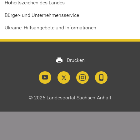
Hoheitszeichen des Landes
Bürger- und Unternehmensservice
Ukraine: Hilfsangebote und Informationen
print
Drucken
© 2026 Landesportal Sachsen-Anhalt