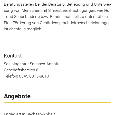
Be­ra­tungs­stel­len bei der Be­ra­tung, Be­treu­ung und Un­ter­wei­
sung von Men­schen mit Sin­nes­be­ein­träch­ti­gun­gen, wie Hör
- und Seh­be­hin­der­te bzw. Blin­de fi­nan­zi­ell zu un­ter­stüt­zen.
Eine För­de­rung von Ge­bär­den­sprach­dol­met­scher­leis­tun­gen
ist eben­falls mög­lich.
Kon­takt
So­zi­al­agen­tur Sachsen-​Anhalt
Ge­schäfts­be­reich 6
Te­le­fon: 0345 6815-8610
Angebote
Engagiert in Sachsen-Anhalt