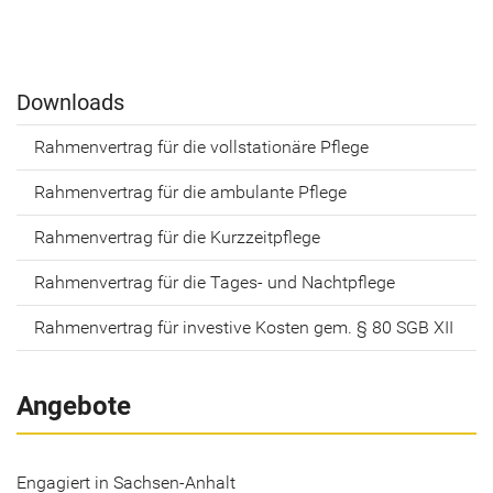
Down­loads
Rah­men­ver­trag für die voll­sta­tio­nä­re Pfle­ge
Rah­men­ver­trag für die am­bu­lan­te Pfle­ge
Rah­men­ver­trag für die Kurz­zeit­pfle­ge
Rah­men­ver­trag für die Tages-​ und Nacht­pfle­ge
Rah­men­ver­trag für in­ves­ti­ve Kos­ten gem. § 80 SGB XII
Angebote
Engagiert in Sachsen-Anhalt